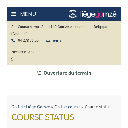
Skip
to
MENU
content
Sur Counachamps 8 — 4140 Gomzé-Andoumont — Belgique
(Ardenne)
04 278 75 00
e-mail
Next tournament :
—
Ouverture du terrain
Golf de Liège-Gomzé
»
On the course
»
Course status
COURSE STATUS