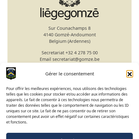
Sur Counachamps 8
4140 Gomzé-Andoumont
Belgium (Ardennes)
Secretariat
+32 4 278 75 00
Email
secretariat@gomze.be
Bar/Restaurant
+32 4 278 75 03
Gérer le consentement
Booking & Green fees
Pour offrir les meilleures expériences, nous utilisons des technologies
Club Calendar
telles que les cookies pour stocker et/ou accéder aux informations des
Course status
appareils. Le fait de consentir à ces technologies nous permettra de
traiter des données telles que le comportement de navigation ou les ID
BeGolf access
uniques sur ce site. Le fait de ne pas consentir ou de retirer son
consentement peut avoir un effet négatif sur certaines caractéristiques
et fonctions.
FR
NL
EN