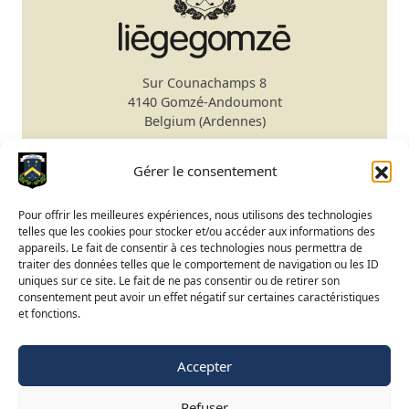
Sur Counachamps 8
4140 Gomzé-Andoumont
Belgium (Ardennes)
Secretariat
+32 4 278 75 00
Gérer le consentement
Email
secretariat@gomze.be
Bar/Restaurant
+32 4 278 75 03
Pour offrir les meilleures expériences, nous utilisons des technologies
telles que les cookies pour stocker et/ou accéder aux informations des
Booking & Green fees
appareils. Le fait de consentir à ces technologies nous permettra de
traiter des données telles que le comportement de navigation ou les ID
Club Calendar
uniques sur ce site. Le fait de ne pas consentir ou de retirer son
Course status
consentement peut avoir un effet négatif sur certaines caractéristiques
et fonctions.
BeGolf access
Accepter
FR
NL
EN
Refuser