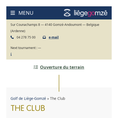
Skip
to
MENU
content
Sur Counachamps 8 — 4140 Gomzé-Andoumont — Belgique
(Ardenne)
04 278 75 00
e-mail
Next tournament :
—
Ouverture du terrain
Golf de Liège-Gomzé
»
The Club
THE CLUB