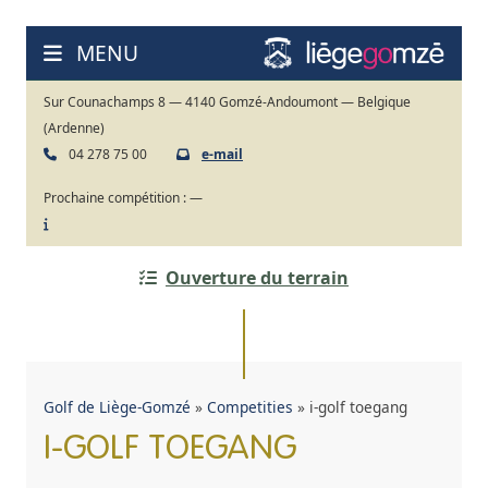
Ga
naar
MENU
de
inhoud
Sur Counachamps 8 — 4140 Gomzé-Andoumont — Belgique
(Ardenne)
04 278 75 00
e-mail
Prochaine compétition :
—
Ouverture du terrain
Golf de Liège-Gomzé
»
Competities
»
i-golf toegang
I-GOLF TOEGANG