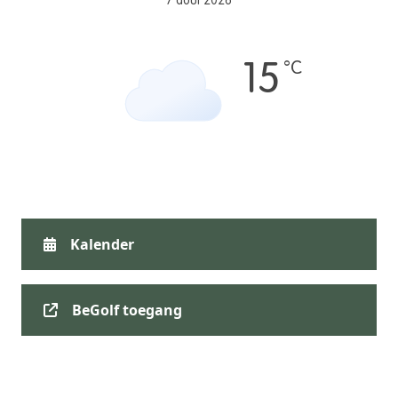
7 août 2026
°C
15
Kalender
BeGolf toegang