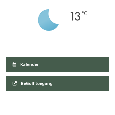
°C
13
Kalender
BeGolf toegang