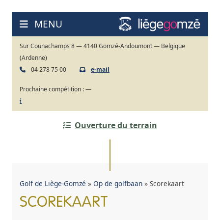
Ga
naar
MENU
de
inhoud
Sur Counachamps 8 — 4140 Gomzé-Andoumont — Belgique
(Ardenne)
04 278 75 00
e-mail
Prochaine compétition :
—
Ouverture du terrain
Golf de Liège-Gomzé
»
Op de golfbaan
»
Scorekaart
SCOREKAART