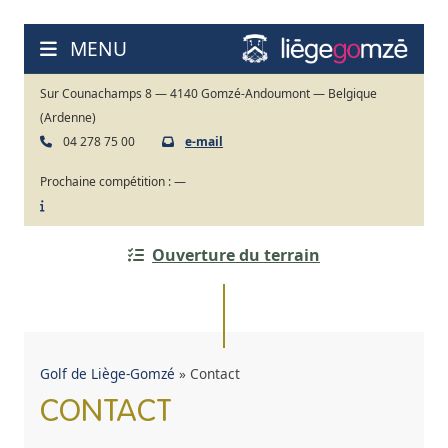
Ga
naar
MENU
de
inhoud
Sur Counachamps 8 — 4140 Gomzé-Andoumont — Belgique
(Ardenne)
04 278 75 00
e-mail
Prochaine compétition :
—
Ouverture du terrain
Golf de Liège-Gomzé
»
Contact
CONTACT