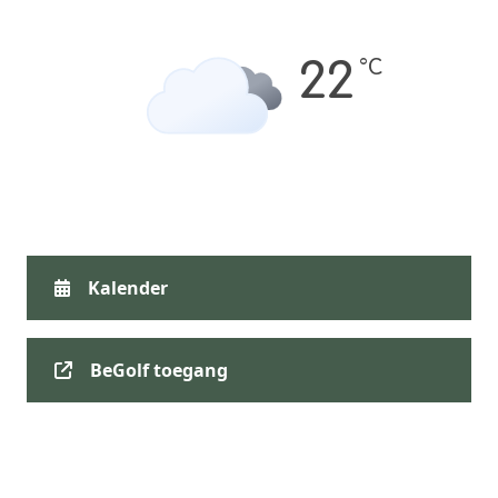
°C
22
Kalender
BeGolf toegang