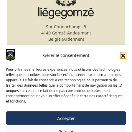
Sur Counachamps 8
4140 Gomzé-Andoumont
België (Ardennen)
Secretariaat
+32 4 278 75 00
Gérer le consentement
Email
secretariat@gomze.be
Bar/Restaurant
+32 4 278 75 03
Pour offrir les meilleures expériences, nous utilisons des technologies
telles que les cookies pour stocker et/ou accéder aux informations des
Green fee reservatie
appareils. Le fait de consentir à ces technologies nous permettra de
traiter des données telles que le comportement de navigation ou les ID
Club Kalender
uniques sur ce site. Le fait de ne pas consentir ou de retirer son
Status terrein
consentement peut avoir un effet négatif sur certaines caractéristiques
et fonctions.
BeGolf toegang
Accepter
FR
NL
EN
Refuser