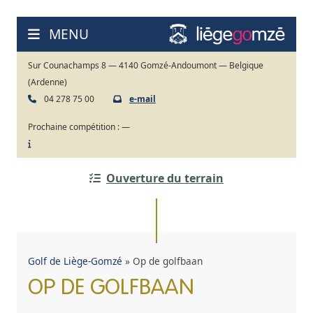
Ga
naar
MENU
de
inhoud
Sur Counachamps 8 — 4140 Gomzé-Andoumont — Belgique
(Ardenne)
04 278 75 00
e-mail
Prochaine compétition :
—
Ouverture du terrain
Golf de Liège-Gomzé
»
Op de golfbaan
OP DE GOLFBAAN