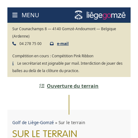
Aller
au
MENU
contenu
Sur Counachamps 8 — 4140 Gomzé-Andoumont — Belgique
(Ardenne)
04 278 75 00
e-mail
Compétition en cours :
Compétition Pink Ribbon
Le secrétariat est joignable par mail. Interdiction de jouer des
balles au delà de la clôture du practice.
Ouverture du terrain
Golf de Liège-Gomzé
»
Sur le terrain
SUR LE TERRAIN