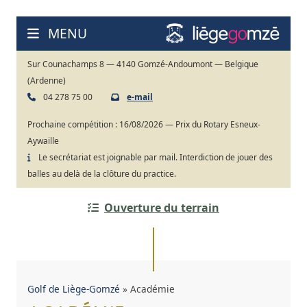
Aller
au
MENU
contenu
Sur Counachamps 8 — 4140 Gomzé-Andoumont — Belgique
(Ardenne)
04 278 75 00
e-mail
Prochaine compétition :
16/08/2026 — Prix du Rotary Esneux-
Aywaille
Le secrétariat est joignable par mail. Interdiction de jouer des
balles au delà de la clôture du practice.
Ouverture du terrain
Golf de Liège-Gomzé
»
Académie