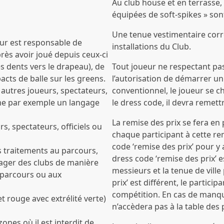
Au club house et en terrasse,
équipées de soft-spikes » son
Une tenue vestimentaire corr
ur est responsable de
installations du Club.
ès avoir joué depuis ceux-ci
es dents vers le drapeau), de
Tout joueur ne respectant pas
acts de balle sur les greens.
l’autorisation de démarrer un
 autres joueurs, spectateurs,
conventionnel, le joueur se ch
mme par exemple un langage
le dress code, il devra remet
La remise des prix se fera en
s, spectateurs, officiels ou
chaque participant à cette r
code ‘remise des prix’ pour y a
s traitements au parcours,
dress code ‘remise des prix’ e
ger des clubs de manière
messieurs et la tenue de ville
 parcours ou aux
prix’ est différent, le partici
compétition. En cas de manq
t rouge avec extrélité verte)
n’accèdera pas à la table des p
nes où il est interdit de