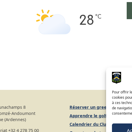
°C
28
Pour offrir 
cookies pour
à ces techn
unachamps 8
Réserver un green fee
de navigatio
Gomzé-Andoumont
consentement
Apprendre le golf
ue (Ardennes)
Calendrier du Club
Ac
riat
+32 4 278 75 00