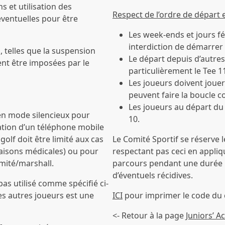
s et utilisation des
Respect de l’ordre de départ 
éventuelles pour être
Les week-ends et jours fér
interdiction de démarrer
, telles que la suspension
Le départ depuis d’autres 
ent être imposées par le
particulièrement le Tee 1
Les joueurs doivent jouer 
peuvent faire la boucle co
Les joueurs au départ du 
 en mode silencieux pour
10.
isation d’un téléphone mobile
golf doit être limité aux cas
Le Comité Sportif se réserve l
aisons médicales) ou pour
respectant pas ceci en appliq
mité/marshall.
parcours pendant une durée 
d’éventuels récidives.
pas utilisé comme spécifié ci-
les autres joueurs est une
ICI
pour imprimer le code d
<- Retour à la page
Juniors’ 