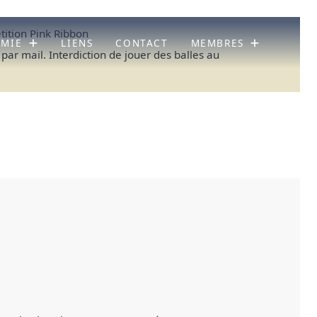
ition Pink Ribbon
ÉMIE
LIENS
CONTACT
MEMBRES
 par mail. Interdiction de jouer des balles au