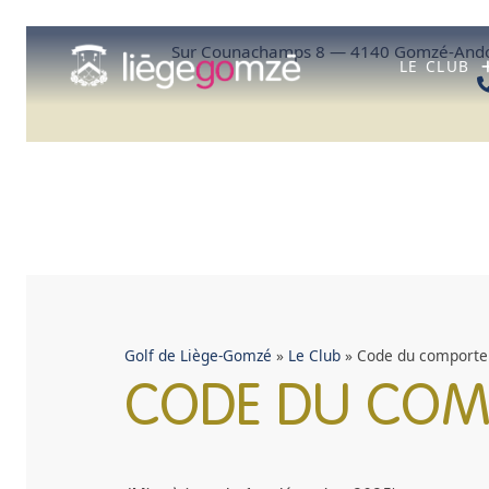
Aller
au
Sur Counachamps 8 — 4140 Gomzé-Ando
contenu
LE CLUB
Golf de Liège-Gomzé
»
Le Club
»
Code du comport
CODE DU CO