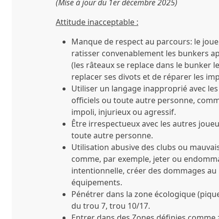
(Mise à jour du 1er décembre 2025)
Attitude inacceptable :
Manque de respect au parcours: le joue
ratisser convenablement les bunkers apr
(les râteaux se replace dans le bunker l
replacer ses divots et de réparer les imp
Utiliser un langage inapproprié avec les
officiels ou toute autre personne, co
impoli, injurieux ou agressif.
Être irrespectueux avec les autres joueur
toute autre personne.
Utilisation abusive des clubs ou mauvai
comme, par exemple, jeter ou endomma
intentionnelle, créer des dommages au
équipements.
Pénétrer dans la zone écologique (pique
du trou 7, trou 10/17.
Entrer dans des Zones définies comme zo