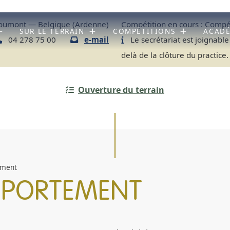
umont — Belgique (Ardenne)
Compétition en cours :
Compét
SUR LE TERRAIN
COMPÉTITIONS
ACAD
04 278 75 00
e-mail
Le secrétariat est joignable
delà de la clôture du practice.
Ouverture du terrain
ement
MPORTEMENT