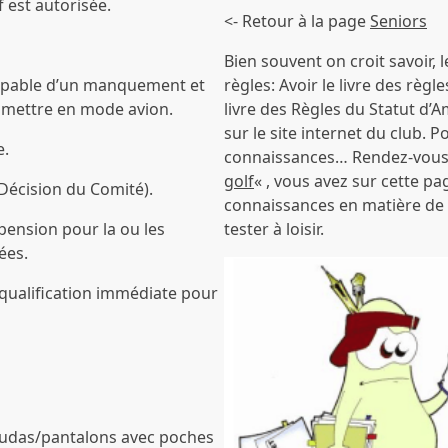
f est autorisée.
<- Retour à la page
Seniors
Bien souvent on croit savoir, 
pable d’un manquement et
règles: Avoir le livre des règl
e mettre en mode avion.
livre des Règles du Statut d’A
sur le site internet du club. 
.
connaissances… Rendez-vous su
golf
« , vous avez sur cette pa
écision du Comité).
connaissances en matière de r
spension pour la ou les
tester à loisir.
ées.
squalification immédiate pour
rmudas/pantalons avec poches