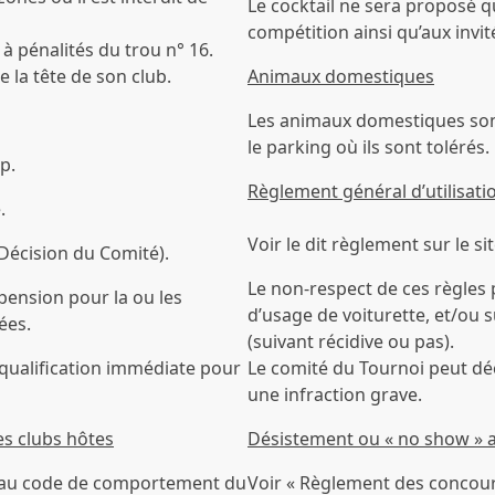
Le cocktail ne sera proposé q
compétition ainsi qu’aux invit
 à pénalités du trou n° 16.
e la tête de son club.
Animaux domestiques
Les animaux domestiques sont 
le parking où ils sont tolérés.
p.
Règlement général d’utilisati
.
Voir le dit règlement sur le si
écision du Comité).
Le non-respect de ces règles p
spension pour la ou les
d’usage de voiturette, et/ou
ées.
(suivant récidive ou pas).
squalification immédiate pour
Le comité du Tournoi peut dé
une infraction grave.
s clubs hôtes
Désistement ou « no show » 
er au code de comportement du
Voir « Règlement des concours