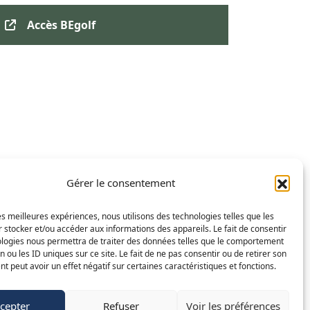
Accès BEgolf
Gérer le consentement
les meilleures expériences, nous utilisons des technologies telles que les
 stocker et/ou accéder aux informations des appareils. Le fait de consentir
ologies nous permettra de traiter des données telles que le comportement
FR
NL
EN
n ou les ID uniques sur ce site. Le fait de ne pas consentir ou de retirer son
 peut avoir un effet négatif sur certaines caractéristiques et fonctions.
©
2015-2025 Golf de Liège-Gomzé
Mentions légales
cepter
Refuser
Voir les préférences