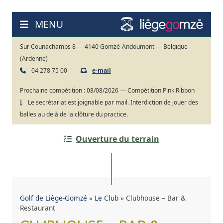
Aller
au
MENU
contenu
Sur Counachamps 8 — 4140 Gomzé-Andoumont — Belgique
(Ardenne)
04 278 75 00
e-mail
Prochaine compétition :
08/08/2026 — Compétition Pink Ribbon
Le secrétariat est joignable par mail. Interdiction de jouer des
balles au delà de la clôture du practice.
Ouverture du terrain
Golf de Liège-Gomzé
»
Le Club
»
Clubhouse – Bar &
Restaurant