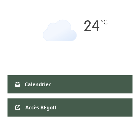
°C
24
Calendrier
Accès BEgolf