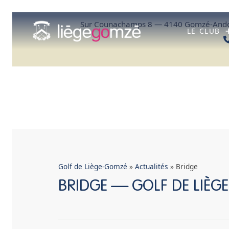
Aller
au
Sur Counachamps 8 — 4140 Gomzé-Ando
contenu
LE CLUB
Golf de Liège-Gomzé
»
Actualités
»
Bridge
BRIDGE — GOLF DE LIÈ