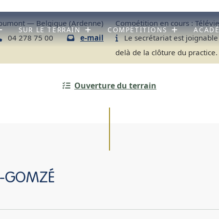
umont — Belgique (Ardenne)
Compétition en cours :
Télévi
SUR LE TERRAIN
COMPÉTITIONS
ACAD
04 278 75 00
e-mail
Le secrétariat est joignable
delà de la clôture du practice.
Ouverture du terrain
GE-GOMZÉ