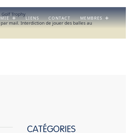
e Golf Trophy
ÉMIE
LIENS
CONTACT
MEMBRES
 par mail. Interdiction de jouer des balles au
CATÉGORIES