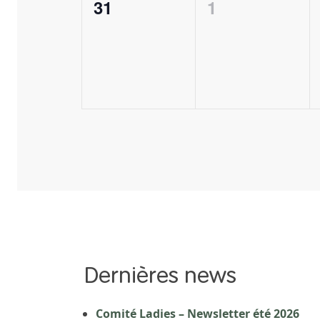
0
0
31
1
évènement,
évènement,
Dernières news
Comité Ladies – Newsletter été 2026