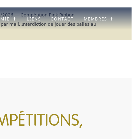
/2026 — Compétition Pink Ribbon
ÉMIE
LIENS
CONTACT
MEMBRES
 par mail. Interdiction de jouer des balles au
PÉTITIONS,