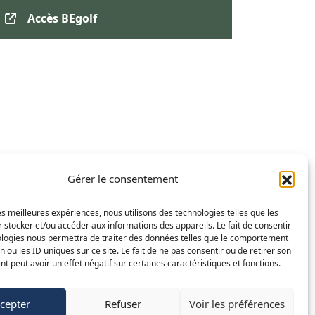
Accès BEgolf
Gérer le consentement
les meilleures expériences, nous utilisons des technologies telles que les
 stocker et/ou accéder aux informations des appareils. Le fait de consentir
ologies nous permettra de traiter des données telles que le comportement
FR
NL
EN
n ou les ID uniques sur ce site. Le fait de ne pas consentir ou de retirer son
 peut avoir un effet négatif sur certaines caractéristiques et fonctions.
©
2015-2025 Golf de Liège-Gomzé
Mentions légales
cepter
Refuser
Voir les préférences