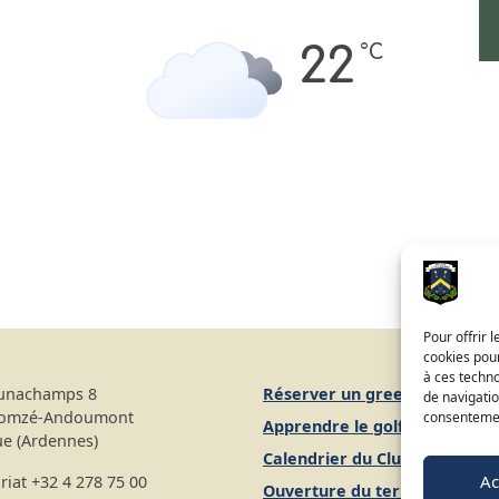
°C
22
Pour offrir 
cookies pour
à ces techn
unachamps 8
Réserver un green fee
de navigatio
Gomzé-Andoumont
consentement
Apprendre le golf
ue (Ardennes)
Calendrier du Club
Ac
riat
+32 4 278 75 00
Ouverture du terrain