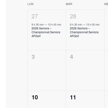
date.
CALENDRIER
LUN
MAR
M
DE
1
27
1
28
ÉVÈNEMENTS
évènement,
évènement,
9 h 30 min
—
13 h 00 min
9 h 30 min
—
13 h 00 min
2026 Seniors –
2026 Seniors –
Championnat Seniors
Championnat Seniors
AFGolf
AFGolf
0
0
3
4
évènement,
évènement,
0
0
10
11
évènement,
évènement,