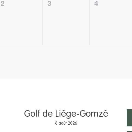
0
0
0
2
3
4
évènement,
évènement,
évènement
Golf de Liège-Gomzé
6 août 2026