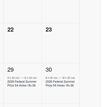
0
0
22
23
,
évènement,
évènement,
1
29
1
30
,
évènement,
évènement,
9 h 30 min
—
13 h 00 min
8 h 00 min
—
18 h 00 min
2026 Federal Summer
2026 Federal Summer
Prize 54 Holes 18+36
Prize 54 Holes 18+36