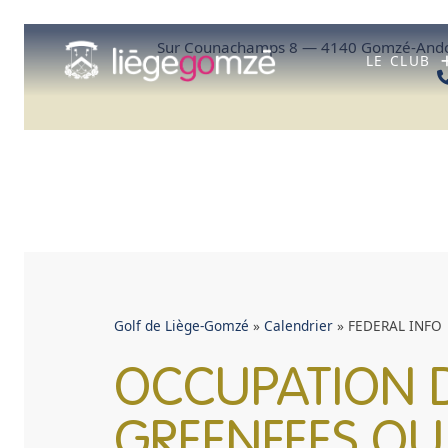
Aller
au
Sur Counachamps 8 — 4140 Gomzé-Ando
contenu
LE CLUB
Golf de Liège-Gomzé
»
Calendrier
»
FEDERAL INFO
OCCUPATION D
GREENFEES OU 