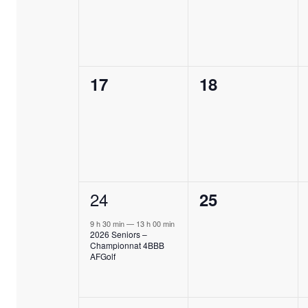
0
0
17
18
évènement,
évènement,
1
24
0
25
évènement,
évènement,
9 h 30 min
—
13 h 00 min
2026 Seniors –
Championnat 4BBB
AFGolf