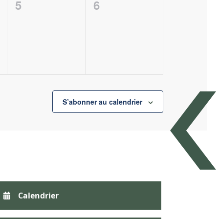
0
0
5
6
,
évènement,
évènement,
S’abonner au calendrier
Calendrier