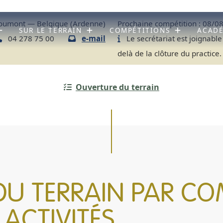
umont — Belgique (Ardenne)
Prochaine compétition :
08/08
SUR LE TERRAIN
COMPÉTITIONS
ACAD
04 278 75 00
e-mail
Le secrétariat est joignable
delà de la clôture du practice.
Ouverture du terrain
U TERRAIN PAR COM
ACTIVITÉS