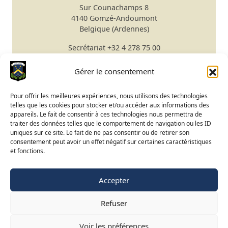
Sur Counachamps 8
4140 Gomzé-Andoumont
Belgique (Ardennes)
Secrétariat
+32 4 278 75 00
Email
secretariat@gomze.be
Bar/Restaurant
+32 4 278 75 03
Gérer le consentement
Réserver un green fee
Pour offrir les meilleures expériences, nous utilisons des technologies
telles que les cookies pour stocker et/ou accéder aux informations des
Apprendre le golf
appareils. Le fait de consentir à ces technologies nous permettra de
traiter des données telles que le comportement de navigation ou les ID
Calendrier du Club
uniques sur ce site. Le fait de ne pas consentir ou de retirer son
Ouverture du terrain
consentement peut avoir un effet négatif sur certaines caractéristiques
et fonctions.
Accès BeGolf
Accepter
FR
NL
EN
Refuser
©
2015-2025 Golf de Liège-Gomzé
Mentions légales
Voir les préférences