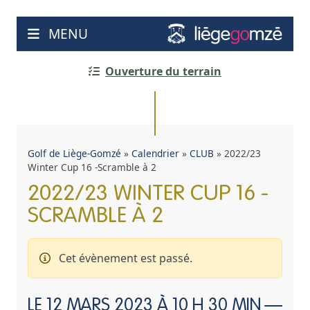
Aller
au
MENU
contenu
Ouverture du terrain
Golf de Liège-Gomzé
»
Calendrier
»
CLUB
»
2022/23
Winter Cup 16 -Scramble à 2
2022/23 WINTER CUP 16 -
SCRAMBLE À 2
Cet évènement est passé.
LE
12 MARS 2023 À 10 H 30 MIN
—
13