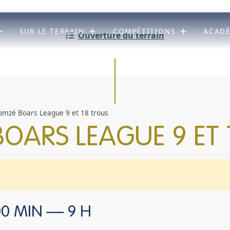
SUR LE TERRAIN
COMPÉTITIONS
ACAD
Ouverture du terrain
mzé Boars League 9 et 18 trous
OARS LEAGUE 9 ET 
00 MIN
—
9 H