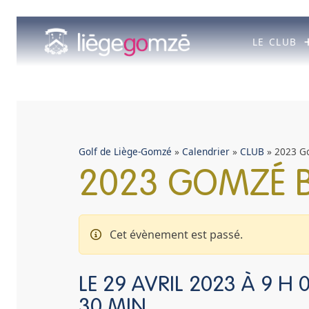
Aller
au
contenu
LE CLUB
Golf de Liège-Gomzé
»
Calendrier
»
CLUB
»
2023 Go
2023 GOMZÉ B
Cet évènement est passé.
LE
29 AVRIL 2023 À 9 H 
30 MIN