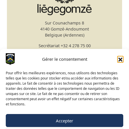
Sur Counachamps 8
4140 Gomzé-Andoumont
Belgique (Ardennes)
Secrétariat
+32 4 278 75 00
Email
secretariat@gomze.be
Bar/Restaurant
+32 4 278 75 03
Gérer le consentement
Réserver un green fee
Pour offrir les meilleures expériences, nous utilisons des technologies
telles que les cookies pour stocker et/ou accéder aux informations des
Apprendre le golf
appareils. Le fait de consentir à ces technologies nous permettra de
traiter des données telles que le comportement de navigation ou les ID
Calendrier du Club
uniques sur ce site. Le fait de ne pas consentir ou de retirer son
Ouverture du terrain
consentement peut avoir un effet négatif sur certaines caractéristiques
et fonctions.
Accès BeGolf
Accepter
FR
NL
EN