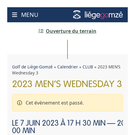
Aller
au
MENU
contenu
Ouverture du terrain
Golf de Liège-Gomzé
»
Calendrier
»
CLUB
»
2023 MEN’S
Wednesday 3
2023 MEN’S WEDNESDAY 3
Cet évènement est passé.
LE
7 JUIN 2023 À 17 H 30 MIN
—
20 H
00 MIN