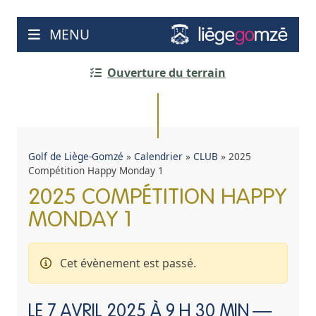
Aller
au
MENU
contenu
Ouverture du terrain
Golf de Liège-Gomzé
»
Calendrier
»
CLUB
»
2025
Compétition Happy Monday 1
2025 COMPÉTITION HAPPY
MONDAY 1
Cet évènement est passé.
LE
7 AVRIL 2025 À 9 H 30 MIN
—