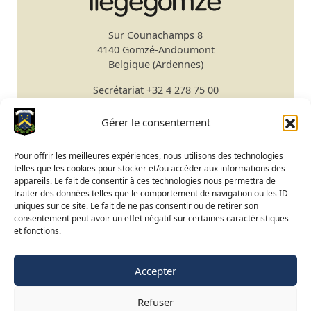
Sur Counachamps 8
4140 Gomzé-Andoumont
Belgique (Ardennes)
Secrétariat
+32 4 278 75 00
Email
secretariat@gomze.be
Bar/Restaurant
+32 4 278 75 03
Gérer le consentement
Réserver un green fee
Pour offrir les meilleures expériences, nous utilisons des technologies
telles que les cookies pour stocker et/ou accéder aux informations des
Apprendre le golf
appareils. Le fait de consentir à ces technologies nous permettra de
traiter des données telles que le comportement de navigation ou les ID
Calendrier du Club
uniques sur ce site. Le fait de ne pas consentir ou de retirer son
Ouverture du terrain
consentement peut avoir un effet négatif sur certaines caractéristiques
et fonctions.
Accès BeGolf
Accepter
FR
NL
EN
Refuser
©
2015-2025 Golf de Liège-Gomzé