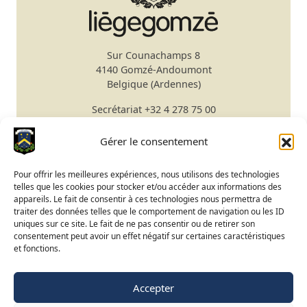
Sur Counachamps 8
4140 Gomzé-Andoumont
Belgique (Ardennes)
Secrétariat
+32 4 278 75 00
Email
secretariat@gomze.be
Bar/Restaurant
+32 4 278 75 03
Gérer le consentement
Réserver un green fee
Pour offrir les meilleures expériences, nous utilisons des technologies
telles que les cookies pour stocker et/ou accéder aux informations des
Apprendre le golf
appareils. Le fait de consentir à ces technologies nous permettra de
traiter des données telles que le comportement de navigation ou les ID
Calendrier du Club
uniques sur ce site. Le fait de ne pas consentir ou de retirer son
Ouverture du terrain
consentement peut avoir un effet négatif sur certaines caractéristiques
et fonctions.
Accès BeGolf
Accepter
FR
NL
EN