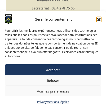
Secrétariat
+32 4 278 75 00
Email
secretariat@gomze.be
Bar/Restaurant
+32 4 278 75 03
Gérer le consentement
Réserver un green fee
Pour offrir les meilleures expériences, nous utilisons des technologies
telles que les cookies pour stocker et/ou accéder aux informations des
Apprendre le golf
appareils. Le fait de consentir à ces technologies nous permettra de
traiter des données telles que le comportement de navigation ou les ID
Calendrier du Club
uniques sur ce site. Le fait de ne pas consentir ou de retirer son
Ouverture du terrain
consentement peut avoir un effet négatif sur certaines caractéristiques
et fonctions.
Accès BeGolf
Accepter
FR
NL
EN
Refuser
©
2015-2025 Golf de Liège-Gomzé
Mentions légales
Voir les préférences
Vie privée
Privacy
Mentions légales
Site web réalisé par
Adret & Ubac