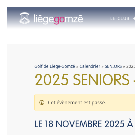
Aller
au
contenu
LE CLUB
Golf de Liège-Gomzé
»
Calendrier
»
SENIORS
»
2025
2025 SENIORS 
Cet évènement est passé.
LE
18 NOVEMBRE 2025 À 