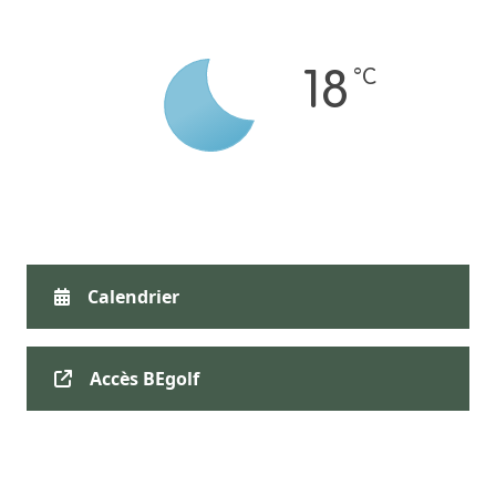
°C
18
Calendrier
Accès BEgolf