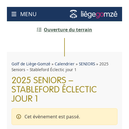
Aller
au
MENU
contenu
Ouverture du terrain
Golf de Liège-Gomzé
»
Calendrier
»
SENIORS
»
2025
Seniors – Stableford Éclectic jour 1
2025 SENIORS –
STABLEFORD ÉCLECTIC
JOUR 1
Cet évènement est passé.