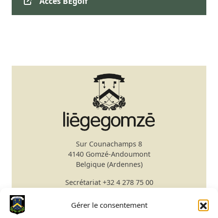
Accès BEgolf
Sur Counachamps 8
4140 Gomzé-Andoumont
Belgique (Ardennes)
Secrétariat
+32 4 278 75 00
Email
secretariat@gomze.be
Bar/Restaurant
+32 4 278 75 03
Gérer le consentement