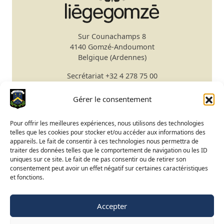
Sur Counachamps 8
4140 Gomzé-Andoumont
Belgique (Ardennes)
Secrétariat
+32 4 278 75 00
Email
secretariat@gomze.be
Bar/Restaurant
+32 4 278 75 03
Gérer le consentement
Réserver un green fee
Pour offrir les meilleures expériences, nous utilisons des technologies
telles que les cookies pour stocker et/ou accéder aux informations des
Apprendre le golf
appareils. Le fait de consentir à ces technologies nous permettra de
traiter des données telles que le comportement de navigation ou les ID
Calendrier du Club
uniques sur ce site. Le fait de ne pas consentir ou de retirer son
Ouverture du terrain
consentement peut avoir un effet négatif sur certaines caractéristiques
et fonctions.
Accès BeGolf
Accepter
FR
NL
EN