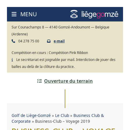
Aller
au
MENU
contenu
Sur Counachamps 8 — 4140 Gomzé-Andoumont — Belgique
(Ardenne)
04 278 75 00
e-mail
Compétition en cours :
Compétition Pink Ribbon
Le secrétariat est joignable par mail. Interdiction de jouer des
balles au delà de la clôture du practice.
Ouverture du terrain
Golf de Liège-Gomzé
»
Le Club
»
Business Club &
Corporate
»
Business-Club – Voyage 2019