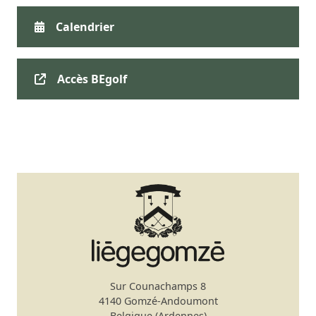
Calendrier
Accès BEgolf
Sur Counachamps 8
4140 Gomzé-Andoumont
Belgique (Ardennes)