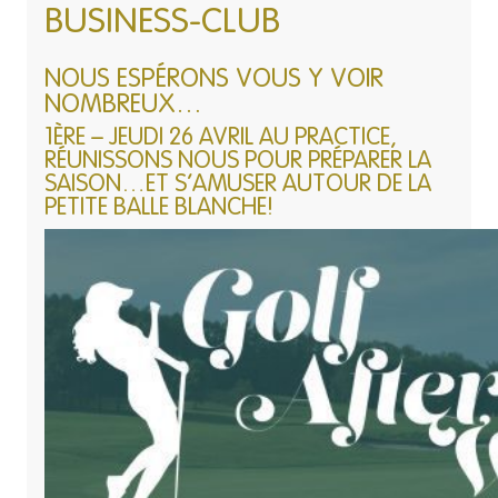
BUSINESS-CLUB
NOUS ESPÉRONS VOUS Y VOIR
NOMBREUX…
1ÈRE – JEUDI 26 AVRIL AU PRACTICE,
RÉUNISSONS NOUS POUR PRÉPARER LA
SAISON…ET S’AMUSER AUTOUR DE LA
PETITE BALLE BLANCHE!