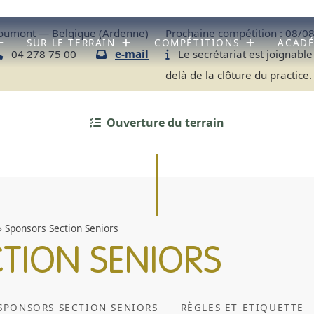
umont — Belgique (Ardenne)
Prochaine compétition :
08/08
SUR LE TERRAIN
COMPÉTITIONS
ACAD
04 278 75 00
e-mail
Le secrétariat est joignable
delà de la clôture du practice.
Ouverture du terrain
»
Sponsors Section Seniors
TION SENIORS
SPONSORS SECTION SENIORS
RÈGLES ET ETIQUETTE