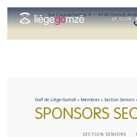
Aller
au
Sur Counachamps 8 — 4140 Gomzé-Ando
contenu
LE CLUB
Golf de Liège-Gomzé
»
Membres
»
Section Seniors
SPONSORS SEC
SECTION SENIORS