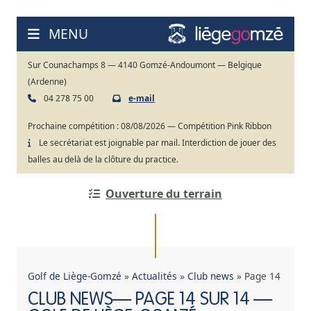
Aller
au
MENU
contenu
Sur Counachamps 8 — 4140 Gomzé-Andoumont — Belgique
(Ardenne)
04 278 75 00
e-mail
Prochaine compétition :
08/08/2026 — Compétition Pink Ribbon
Le secrétariat est joignable par mail. Interdiction de jouer des
balles au delà de la clôture du practice.
Ouverture du terrain
Golf de Liège-Gomzé
»
Actualités
»
Club news
»
Page 14
CLUB NEWS— PAGE 14 SUR 14 —