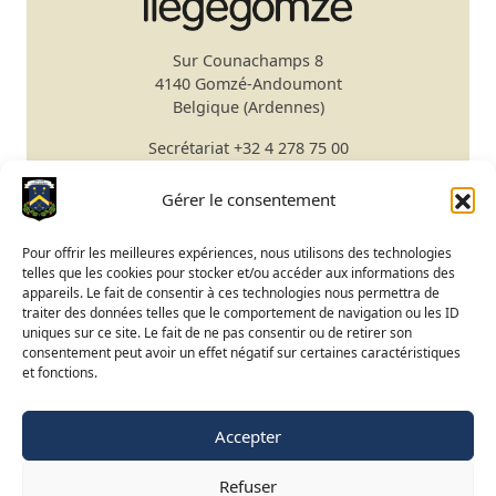
Sur Counachamps 8
4140 Gomzé-Andoumont
Belgique (Ardennes)
Secrétariat
+32 4 278 75 00
Email
secretariat@gomze.be
Bar/Restaurant
+32 4 278 75 03
Gérer le consentement
Réserver un green fee
Pour offrir les meilleures expériences, nous utilisons des technologies
telles que les cookies pour stocker et/ou accéder aux informations des
Apprendre le golf
appareils. Le fait de consentir à ces technologies nous permettra de
traiter des données telles que le comportement de navigation ou les ID
Calendrier du Club
uniques sur ce site. Le fait de ne pas consentir ou de retirer son
Ouverture du terrain
consentement peut avoir un effet négatif sur certaines caractéristiques
et fonctions.
Accès BeGolf
Accepter
FR
NL
EN
Refuser
©
2015-2025 Golf de Liège-Gomzé