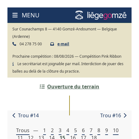
Aller
au
MENU
contenu
Sur Counachamps 8 — 4140 Gomzé-Andoumont — Belgique
(Ardenne)
04 278 75 00
e-mail
Prochaine compétition :
08/08/2026 — Compétition Pink Ribbon
Le secrétariat est joignable par mail. Interdiction de jouer des
balles au delà de la clôture du practice.
Ouverture du terrain
Trou #14
Trou #16
Trous
—
1
2
3
4
5
6
7
8
9
10
11
12
13
14
15
16
17
18