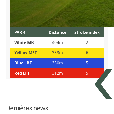
PAR 4
Distance
Stroke index
White MBT
404m
2
Yellow MFT
353m
6
Blue LBT
330m
5
Red LFT
312m
5
Dernières news