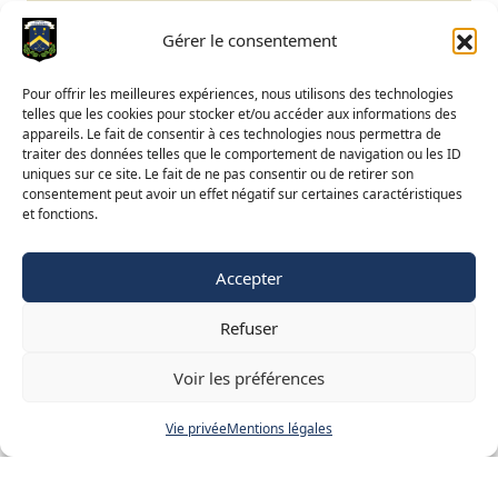
Email
secretariat@gomze.be
Bar/Restaurant
+32 4 278 75 03
Gérer le consentement
Réserver un green fee
Pour offrir les meilleures expériences, nous utilisons des technologies
telles que les cookies pour stocker et/ou accéder aux informations des
Apprendre le golf
appareils. Le fait de consentir à ces technologies nous permettra de
traiter des données telles que le comportement de navigation ou les ID
Calendrier du Club
uniques sur ce site. Le fait de ne pas consentir ou de retirer son
Ouverture du terrain
consentement peut avoir un effet négatif sur certaines caractéristiques
et fonctions.
Accès BeGolf
Accepter
FR
NL
EN
Refuser
©
2015-2025 Golf de Liège-Gomzé
Mentions légales
Voir les préférences
Vie privée
Vie privée
Mentions légales
Site web réalisé par
Adret & Ubac