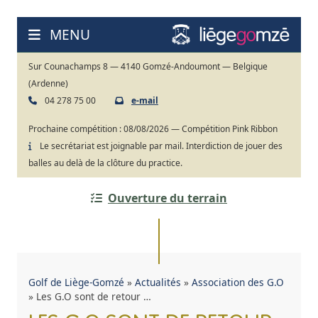
Aller
au
MENU
contenu
Sur Counachamps 8 — 4140 Gomzé-Andoumont — Belgique
(Ardenne)
04 278 75 00
e-mail
Prochaine compétition :
08/08/2026 — Compétition Pink Ribbon
Le secrétariat est joignable par mail. Interdiction de jouer des
balles au delà de la clôture du practice.
Ouverture du terrain
Golf de Liège-Gomzé
»
Actualités
»
Association des G.O
»
Les G.O sont de retour …