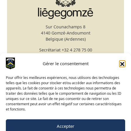
Sur Counachamps 8
4140 Gomzé-Andoumont
Belgique (Ardennes)
Secrétariat
+32 4 278 75 00
Email
secretariat@gomze.be
Bar/Restaurant
+32 4 278 75 03
Gérer le consentement
Réserver un green fee
Pour offrir les meilleures expériences, nous utilisons des technologies
telles que les cookies pour stocker et/ou accéder aux informations des
Apprendre le golf
appareils. Le fait de consentir à ces technologies nous permettra de
traiter des données telles que le comportement de navigation ou les ID
Calendrier du Club
uniques sur ce site. Le fait de ne pas consentir ou de retirer son
Ouverture du terrain
consentement peut avoir un effet négatif sur certaines caractéristiques
et fonctions.
Accès BeGolf
Accepter
FR
NL
EN