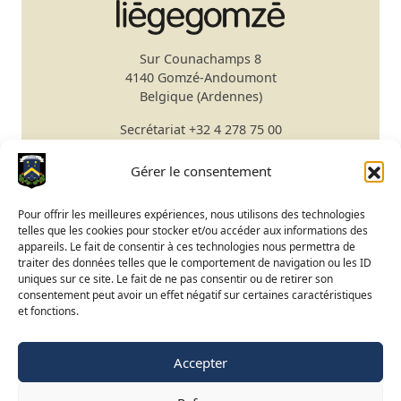
Sur Counachamps 8
4140 Gomzé-Andoumont
Belgique (Ardennes)
Secrétariat
+32 4 278 75 00
Email
secretariat@gomze.be
Bar/Restaurant
+32 4 278 75 03
Gérer le consentement
Réserver un green fee
Pour offrir les meilleures expériences, nous utilisons des technologies
telles que les cookies pour stocker et/ou accéder aux informations des
Apprendre le golf
appareils. Le fait de consentir à ces technologies nous permettra de
traiter des données telles que le comportement de navigation ou les ID
Calendrier du Club
uniques sur ce site. Le fait de ne pas consentir ou de retirer son
Ouverture du terrain
consentement peut avoir un effet négatif sur certaines caractéristiques
et fonctions.
Accès BeGolf
Accepter
FR
NL
EN