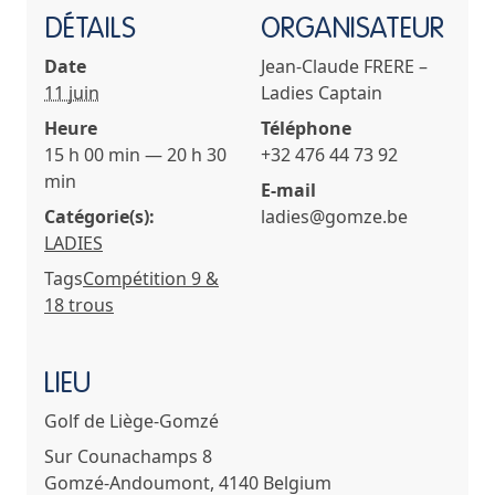
DÉTAILS
ORGANISATEUR
Date
Jean-Claude FRERE –
11 juin
Ladies Captain
Heure
Téléphone
15 h 00 min — 20 h 30
+32 476 44 73 92
min
E-mail
Catégorie(s):
ladies@gomze.be
LADIES
Tags
Compétition 9 &
18 trous
LIEU
Golf de Liège-Gomzé
Sur Counachamps 8
Gomzé-Andoumont
,
4140
Belgium