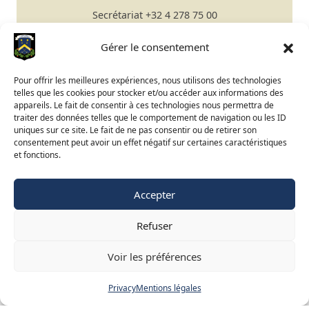
Secrétariat
+32 4 278 75 00
Email
secretariat@gomze.be
Bar/Restaurant
+32 4 278 75 03
Gérer le consentement
Réserver un green fee
Pour offrir les meilleures expériences, nous utilisons des technologies
telles que les cookies pour stocker et/ou accéder aux informations des
Apprendre le golf
appareils. Le fait de consentir à ces technologies nous permettra de
traiter des données telles que le comportement de navigation ou les ID
Calendrier du Club
uniques sur ce site. Le fait de ne pas consentir ou de retirer son
Ouverture du terrain
consentement peut avoir un effet négatif sur certaines caractéristiques
et fonctions.
Accès BeGolf
Accepter
FR
NL
EN
Refuser
©
2015-2025 Golf de Liège-Gomzé
Mentions légales
Voir les préférences
Vie privée
Privacy
Mentions légales
Site web réalisé par
Adret & Ubac