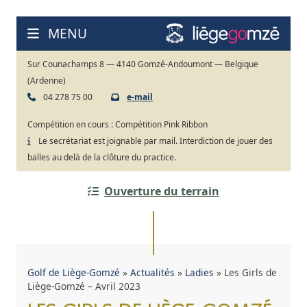
Aller
au
MENU
contenu
Sur Counachamps 8 — 4140 Gomzé-Andoumont — Belgique
(Ardenne)
04 278 75 00
e-mail
Compétition en cours :
Compétition Pink Ribbon
Le secrétariat est joignable par mail. Interdiction de jouer des
balles au delà de la clôture du practice.
Ouverture du terrain
Golf de Liège-Gomzé
»
Actualités
»
Ladies
»
Les Girls de
Liège-Gomzé – Avril 2023