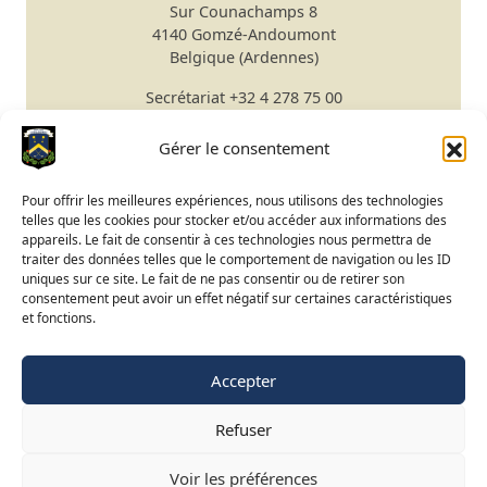
Sur Counachamps 8
4140 Gomzé-Andoumont
Belgique (Ardennes)
Secrétariat
+32 4 278 75 00
Email
secretariat@gomze.be
Bar/Restaurant
+32 4 278 75 03
Gérer le consentement
Réserver un green fee
Pour offrir les meilleures expériences, nous utilisons des technologies
telles que les cookies pour stocker et/ou accéder aux informations des
Apprendre le golf
appareils. Le fait de consentir à ces technologies nous permettra de
traiter des données telles que le comportement de navigation ou les ID
Calendrier du Club
uniques sur ce site. Le fait de ne pas consentir ou de retirer son
Ouverture du terrain
consentement peut avoir un effet négatif sur certaines caractéristiques
et fonctions.
Accès BeGolf
Accepter
FR
NL
EN
Refuser
©
2015-2025 Golf de Liège-Gomzé
Mentions légales
Voir les préférences