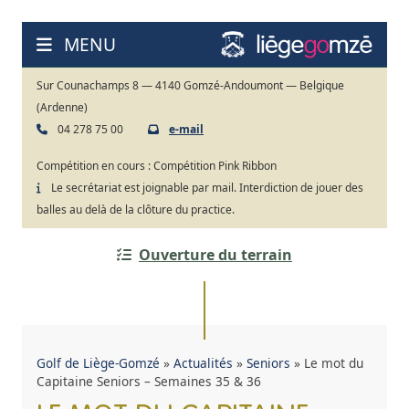
Aller
au
MENU
contenu
Sur Counachamps 8 — 4140 Gomzé-Andoumont — Belgique
(Ardenne)
04 278 75 00
e-mail
Compétition en cours :
Compétition Pink Ribbon
Le secrétariat est joignable par mail. Interdiction de jouer des
balles au delà de la clôture du practice.
Ouverture du terrain
Golf de Liège-Gomzé
»
Actualités
»
Seniors
»
Le mot du
Capitaine Seniors – Semaines 35 & 36