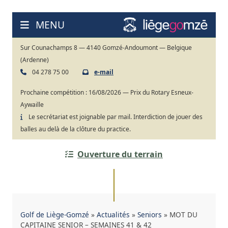
Aller
au
MENU
contenu
Sur Counachamps 8 — 4140 Gomzé-Andoumont — Belgique
(Ardenne)
04 278 75 00
e-mail
Prochaine compétition :
16/08/2026 — Prix du Rotary Esneux-
Aywaille
Le secrétariat est joignable par mail. Interdiction de jouer des
balles au delà de la clôture du practice.
Ouverture du terrain
Golf de Liège-Gomzé
»
Actualités
»
Seniors
»
MOT DU
CAPITAINE SENIOR – SEMAINES 41 & 42