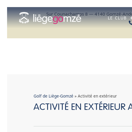
Aller
au
Sur Counachamps 8 — 4140 Gomzé-Ando
contenu
LE CLUB
Golf de Liège-Gomzé
»
Activité en extérieur
ACTIVITÉ EN EXTÉRIEUR