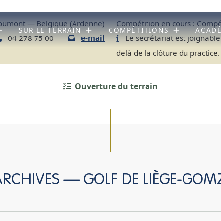
umont — Belgique (Ardenne)
Compétition en cours :
Compét
SUR LE TERRAIN
COMPÉTITIONS
ACAD
04 278 75 00
e-mail
Le secrétariat est joignable
delà de la clôture du practice.
Ouverture du terrain
 ARCHIVES — GOLF DE LIÈGE-GOM