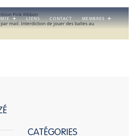
ition Pink Ribbon
ÉMIE
LIENS
CONTACT
MEMBRES
 par mail. Interdiction de jouer des balles au
ZÉ
CATÉGORIES