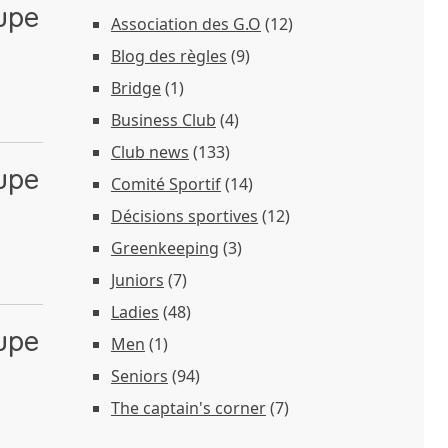
oupe
Association des G.O
(12)
Blog des règles
(9)
Bridge
(1)
Business Club
(4)
Club news
(133)
oupe
Comité Sportif
(14)
Décisions sportives
(12)
Greenkeeping
(3)
Juniors
(7)
Ladies
(48)
oupe
Men
(1)
Seniors
(94)
The captain's corner
(7)