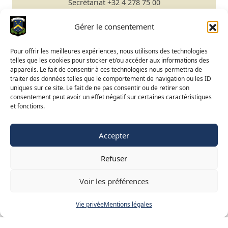
Secrétariat
+32 4 278 75 00
Email
secretariat@gomze.be
Bar/Restaurant
+32 4 278 75 03
Gérer le consentement
Réserver un green fee
Pour offrir les meilleures expériences, nous utilisons des technologies
telles que les cookies pour stocker et/ou accéder aux informations des
Apprendre le golf
appareils. Le fait de consentir à ces technologies nous permettra de
traiter des données telles que le comportement de navigation ou les ID
Calendrier du Club
uniques sur ce site. Le fait de ne pas consentir ou de retirer son
Ouverture du terrain
consentement peut avoir un effet négatif sur certaines caractéristiques
et fonctions.
Accès BeGolf
Accepter
FR
NL
EN
Refuser
©
2015-2025 Golf de Liège-Gomzé
Mentions légales
Voir les préférences
Vie privée
Vie privée
Mentions légales
Site web réalisé par
Adret & Ubac