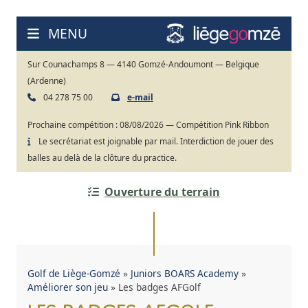
Aller
au
MENU
contenu
Sur Counachamps 8 — 4140 Gomzé-Andoumont — Belgique
(Ardenne)
04 278 75 00
e-mail
Prochaine compétition :
08/08/2026 — Compétition Pink Ribbon
Le secrétariat est joignable par mail. Interdiction de jouer des
balles au delà de la clôture du practice.
Ouverture du terrain
Golf de Liège-Gomzé
»
Juniors BOARS Academy
»
Améliorer son jeu
»
Les badges AFGolf