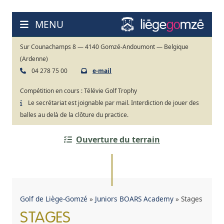
Aller
au
MENU
contenu
Sur Counachamps 8 — 4140 Gomzé-Andoumont — Belgique
(Ardenne)
04 278 75 00
e-mail
Compétition en cours :
Télévie Golf Trophy
Le secrétariat est joignable par mail. Interdiction de jouer des
balles au delà de la clôture du practice.
Ouverture du terrain
Golf de Liège-Gomzé
»
Juniors BOARS Academy
»
Stages
STAGES